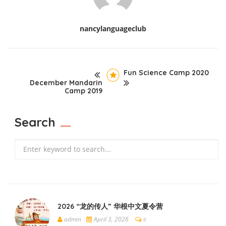
nancylanguageclub
Fun Science Camp 2020
December Mandarin
Camp 2019
Search
Search
2026 “龙的传人” 华根中文夏令营
admin
April 3, 2026
0