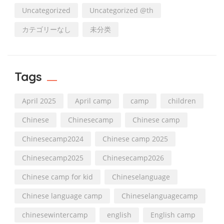
Uncategorized
Uncategorized @th
カテゴリーなし
未分类
Tags
April 2025
April camp
camp
children
Chinese
Chinesecamp
Chinese camp
Chinesecamp2024
Chinese camp 2025
Chinesecamp2025
Chinesecamp2026
Chinese camp for kid
Chineselanguage
Chinese language camp
Chineselanguagecamp
chinesewintercamp
english
English camp