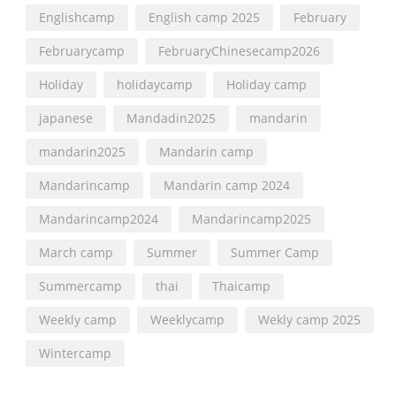
Englishcamp
English camp 2025
February
Februarycamp
FebruaryChinesecamp2026
Holiday
holidaycamp
Holiday camp
japanese
Mandadin2025
mandarin
mandarin2025
Mandarin camp
Mandarincamp
Mandarin camp 2024
Mandarincamp2024
Mandarincamp2025
March camp
Summer
Summer Camp
Summercamp
thai
Thaicamp
Weekly camp
Weeklycamp
Wekly camp 2025
Wintercamp